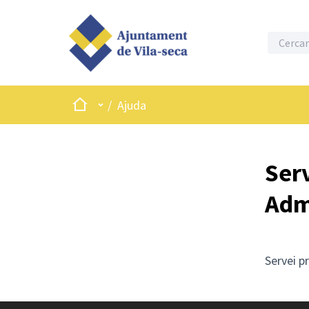
Inici
Menú principal
/
Ajuda
Serv
Adm
Servei p