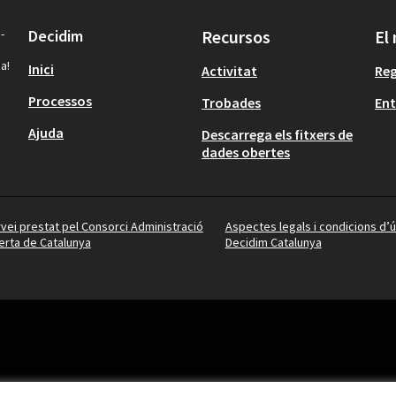
-
Decidim
Recursos
El
a!
Inici
Activitat
Reg
Processos
Trobades
Ent
Ajuda
Descarrega els fitxers de
dades obertes
vei prestat pel Consorci Administració
Aspectes legals i condicions d’ú
rta de Catalunya
Decidim Catalunya