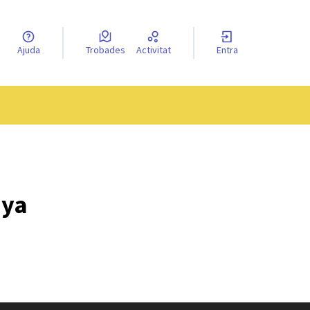
a llengua
Ajuda
Trobades
Activitat
Entra
el idioma
nya
ç extern)