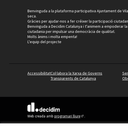
Benvinguda a la plataforma participativa Ajuntament de Vila
seca.
Gràcies per ajudar-nos a fer créixer la participació ciutadan
Benvinguda a Decidim Catalunya i t'animem a empoderar la
ciutadania per impulsar una democràcia de qualitat.
Molts ànims i molta empenta!
L'equip del projecte
Accessibilitat
Col·labora la Xarxa de Governs
Ser
Transparents de Catalunya
Obe
(Enllaç extern)
Web creada amb
programari lliure
.
(Enllaç extern)