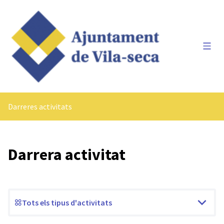
Menú 
Darreres activitats
Darrera activitat
Tots els tipus d'activitats