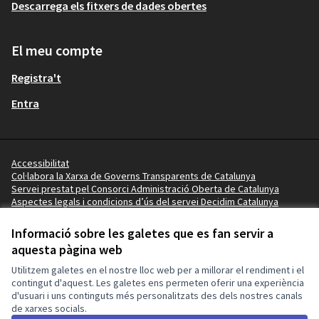
Descarrega els fitxers de dades obertes
El meu compte
Registra't
Entra
Accessibilitat
Col·labora la Xarxa de Governs Transparents de Catalunya
Servei prestat pel Consorci Administració Oberta de Catalunya
Aspectes legals i condicions d’ús del servei Decidim Catalunya
Vídeo tutorials
Termes i condicions
Informació sobre les galetes que es fan servir a
Configuració de les galetes
aquesta pàgina web
Ajuntament de Vila-seca a X
Ajuntament de Vila-seca a Facebook
Ajuntament de Vila-seca a Instagram
Ajuntament de Vila-seca a YouTube
Ajuntament de Vila-seca a GitHub
Utilitzem galetes en el nostre lloc web per a millorar el rendiment i el
(Enllaç extern)
(Enllaç extern)
(Enllaç extern)
(Enllaç extern)
(Enllaç extern)
contingut d'aquest. Les galetes ens permeten oferir una experiència
d'usuari i uns continguts més personalitzats des dels nostres canals
de xarxes socials.
Amb llicènc
(Enllaç exte